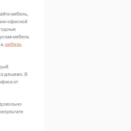
айти мебель,
азин офисной
ыгодные
усная мебель
ха,
мебель
ждый
са дешево. В
офиса от
, довольно
результате