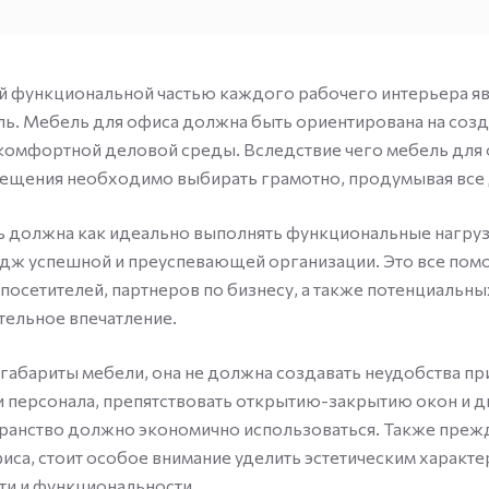
 функциональной частью каждого рабочего интерьера яв
ь. Мебель для офиса должна быть ориентирована на созд
комфортной деловой среды. Вследствие чего мебель для 
ещения необходимо выбирать грамотно, продумывая все 
 должна как идеально выполнять функциональные нагрузк
идж успешной и преуспевающей организации. Это все пом
 посетителей, партнеров по бизнесу, а также потенциальны
ельное впечатление.
и габариты мебели, она не должна создавать неудобства пр
персонала, препятствовать открытию-закрытию окон и д
анство должно экономично использоваться. Также прежд
иса, стоит особое внимание уделить эстетическим характе
ти и функциональности.