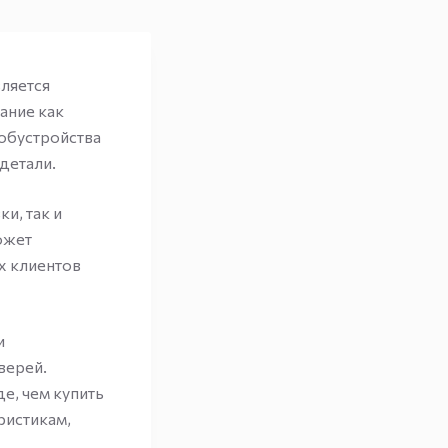
ляется
ание как
обустройства
детали.
и, так и
ожет
х клиентов
и
верей.
е, чем купить
ристикам,