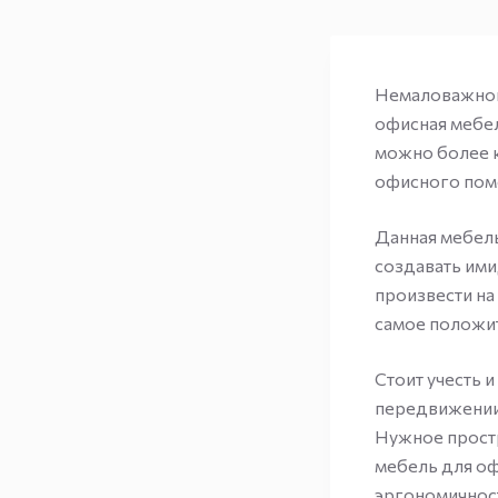
Немаловажной
офисная мебел
можно более 
офисного пом
Данная мебель
создавать им
произвести на
самое положит
Стоит учесть 
передвижении 
Нужное простр
мебель для оф
эргономичнос