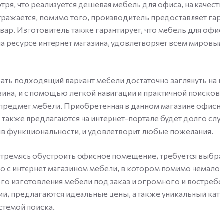
тря, что реализуется дешевая мебель для офиса, на качес
отражается, помимо того, производитель предоставляет га
вар. Изготовитель также гарантирует, что мебель для офи
на ресурсе интернет магазина, удовлетворяет всем мировы
ть подходящий вариант мебели достаточно заглянуть на 
зина, и с помощью легкой навигации и практичной поиско
предмет мебели. Приобретенная в данном магазине офис
 также предлагаются на интернет-портале будет долго сл
яв функциональности, и удовлетворит любые пожелания.
 стремясь обустроить офисное помещение, требуется выбр
о с интернет магазином мебели, в котором помимо немал
ого изготовления мебели под заказ и огромного и востре
й, предлагаются идеальные цены, а также уникальный кат
стемой поиска.