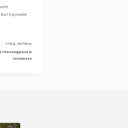
чите
о выгодными
СЛЕД.
ЗАПИСЬ
остеохондроза и
сколиоза