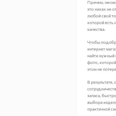
Причем, несмо
это никак не 
любой свой то
которой есть 
качества.
Чтобы подобра
интернет мага
найти нужный 
фото, которой
этом не потер
В результате,
сотрудничеств
запаса, быстр
выбора издели
практичной си