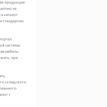
тве продукции
рантию на
са каталог
м стандартам
портал
вой системы
ная мебель
ужить, при
ать
ого складского
бованного
алог с